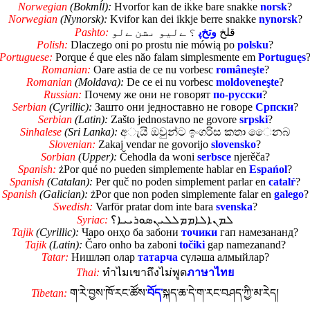
Norwegian
(Bokmĺl):
Hvorfor kan de ikke bare snakke
norsk
?
Norwegian
(Nynorsk):
Kvifor kan dei ikkje berre snakke
nynorsk
?
Pashto:
؟ ﮯليو ىشن ﮯلو
وتخﭘ
قلخ
Polish:
Dlaczego oni po prostu nie mówią po
polsku
?
Portuguese:
Porque é que eles năo falam simplesmente em
Portuguęs
Romanian:
Oare astia de ce nu vorbesc
româneşte
?
Romanian
(Moldava):
De ce ei nu vorbesc
moldoveneşte
?
Russian:
Почему же они не говорят
по-русски
?
Serbian
(Cyrillic):
Зашто они једноставно не говоре
Српски
?
Serbian
(Latin):
Zašto jednostavno ne govore
srpski
?
Sinhalese
(Sri Lanka):
අැයි ඔවුන්ට ඉංගරිස කතා ෛනබ
Slovenian:
Zakaj vendar ne govorijo
slovensko
?
Sorbian
(Upper):
Čehodla da woni
serbsce
njerěča?
Spanish:
żPor qué no pueden simplemente hablar en
Espańol
?
Spanish
(Catalan):
Per quč no poden simplement parlar en
catalŕ
?
Spanish
(Galician):
żPor que non poden simplemente falar en
galego
?
Swedish:
Varför pratar dom inte bara
svenska
?
Syriac:
ܠܡܢܐܠܐܡܡܠܠܝܢܣܘܪܝܝܐ؟
Tajik
(Cyrillic):
Чаро онҳо ба забони
точики
гап намезананд?
Tajik
(Latin):
Čaro onho ba zaboni
točiki
gap namezanand?
Tatar:
Нишләп олар
татарча
сүләша алмыйлар?
Thai:
ทำไมเขาถึงไม่พูด
ภาษาไทย
Tibetan:
ག་རེ་བྱས་ཁོ་རང་ཚོས་
བོད་
སྐད་ཆ་དེ་ག་རང་བཤད་ཀྱི་མ་རེད།