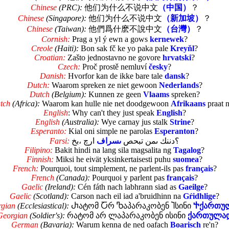
Chinese
(PRC):
他们为什么不说中文
（中国）
？
Chinese
(Singapore):
他们为什么不说中文
（新加坡）
？
Chinese
(Taiwan):
他們爲什麽不說中文
（台灣）
？
Cornish:
Prag a yl ý ewn a gows
kernewek
?
Creole
(Haiti):
Bon sak fč ke yo paka pale
Kreyňl
?
Croatian:
Zašto jednostavno ne govore
hrvatski
?
Czech:
Proč prostě nemluví
česky
?
Danish:
Hvorfor kan de ikke bare tale
dansk
?
Dutch:
Waarom spreken ze niet gewoon
Nederlands
?
Dutch
(Belgium):
Kunnen ze geen
Vlaams
spreken?
tch
(Africa):
Waarom kan hulle nie net doodgewoon
Afrikaans
praat n
English
: Why can't they just speak
English
?
English
(Australia):
Wye carnay jus stalk
Strine
?
Esperanto:
Kial oni simple ne parolas
Esperanton
?
Farsi:
خب، چرا
فارسى
صحبت نمى كنند؟
Filipino:
Bakit hindi na lang sila magsalita ng
Tagalog
?
Finnish:
Miksi he eivät yksinkertaisesti puhu
suomea
?
French:
Pourquoi, tout simplement, ne parlent-ils pas
français
?
French
(Canada):
Pourquoi y parlent pas
français
?
Gaelic
(Ireland):
Cén fáth nach labhrann siad as
Gaeilge
?
Gaelic
(Scotland):
Carson nach eil iad a'bruidhinn na
Gŕidhlige
?
gian
(Ecclesiastical):
Ⴐატომ Ⴀრ Ⴊაპარაკობენ Ⴈსინი
Ⴕქართუ
Georgian
(Soldier's):
რატომ არ ლაპარაკობენ ისინი
ქართულა
German
(Bavaria):
Warum kenna de ned oafach
Boarisch
re'n?