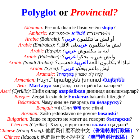
Polyglot
or
Provincial?
Albanian:
Pse nuk duan të flasin vetëm
shqip
?
Amharic:
ለምንድነው
አማርኛ
የማይናገሩት፧
Arabic
(Bahrain):
؟
عربي
أو ليش ما تتكلمون
Arabic
(Emirates):
على الأقل؟
عربي
ليش ما يتكلمون
Arabic
(Egypt):
؟
عربي
ليه ما بتكلموش
Arabic
(Palestine):
؟
عربي
وليش بس ما يحكوا
Arabic
(Saudi Arabia):
فحسب؟
العربية
لماذا لا يتكلمون اللّغة
Arabic
(Syria):
؟
عربي
ليش ماعم بيحكو
Aramaic:
?
בְּאַרָמִית
לְמָה לָא יאמרוּן
Armenian:
Ինչու՞ նրանք չեն խոսում
Հայերեն
Avar:
Маг1арул
мац1алда гьел щай к1алъаларел?
Azeri
(Cyrillic):
Нийя онлар
азярбайжан
дилиндя данышмырлар?
Basque:
Zergatik ezin dute
Euzkeraz
bakarrik hitzegin?
Belarusian:
Чаму яны не гавораць
па-беларуску
?
Bengali:
ওরা েকন
বাংলা
বলেত পাের না
Bosnian:
Zašto jednostavno ne govore
bosanski
?
Bulgarian:
Защо те просто не могат да говорят
български
?
Chechen
(Cyrillic):
Хьунд оцярг нохчи
кхамял
ца дало?
Chinese
(Hong Kong):
他們爲什麽不說中文
（香港特別行政區）
Chinese
(Macau):
他們爲什麽不說中文
（澳門特別行政區）
？