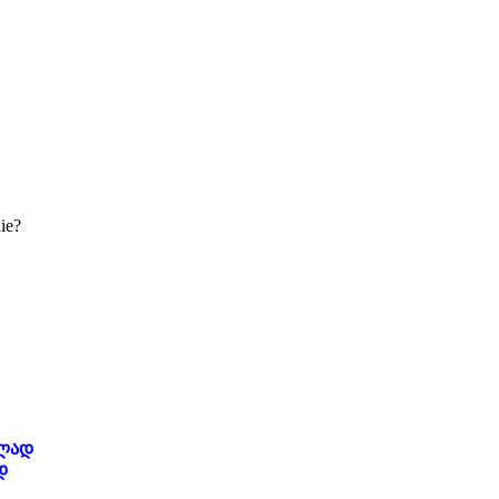
ie?
ლად
დ