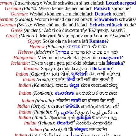
erman
(Luxembourg):
Woufir schwätzen si net einfach
Letzebuergesc
German
(Pfaltz):
Wieso kenne die ned änfach
Pälzisch
sprooche?
German:
Weshalb können sie nicht einfach
Deutsch
reden?
erman
(Swabia):
Worom kennad dia ned oifach
Schwäbisch
schwätz
German
(Swiss):
Wieso chönne dia nöd iefach
Schwizerdütsch
redda
Greek
(Ancient):
Διὰ τὶ οὐ δύνανται τὴν
Ἑλληνικὴν
λαλεῖν?
Greek
(Modern):
Μα γιατί δεν μπορούν να μιλήσουν
Ελληνικά
?
Gypsy:
Soske ola na kerena lafi
Romane
?
Hebrew
(Biblical):
?
עברית
מדוע לא דברו
Hebrew
(Modern):
?
עברית
למה הם פשוט לא מדברים
Hungarian:
Miért nem beszélnek egyszerűen
magyarul
?
Icelandic:
Hvers vegna geta ţeir ekki réttlátur tala
Íslenska
?
Ilocano:
Sapay nga dida la agsao ti
Ilokanon
?
Indian
(Gujarti):
બદ્ધા લોકો
ગુજરાતી
કૅમ નથી બોલતા
Indian
(Hindi):
यह लोग
हिन्दी
क्यों नहीं बोल सकते हैं
Indian
(Kannada):
ಅವರು
ಕನ್ನಡ
ಮಾತನಾಡಬಹುದಲ್ಲಾ
Indian
(Konkani):
ಕಒಂಕಣಇ
ಕಸಲಯಆಕ ಉಲಐನಾ
Indian
(Marathi):
लोकांना
मराठी
का बोलता येत नाही
Indian
(Oriya):
ସେମାନେ
ଉଡିଯା
ରେ କହିନ୍କି କହିବେ ନହିଁ
Indian
(Punjabi):
وا؟
ىباجنﭙ
ﯽ دﮐس لوب ان نويﮐ
Indian
(Tamil):
அவர்கள் ஏன்
தமிழில்
பேசக்கூடாது
Indian
(Telugu):
తెలుగు
లో ఎందుకు మాట్లాడరు
Indian
(Sanskrit):
ते किं
संस्कृतः
माम वदन्ति
Indian
(Urdu):
بس ﻮﻩ ﻟﻮﮒ؟
ﻮﺪﺭﺃ
ﻦﻴﻫ ﻰﺘﻠﻭﺒ ﻦﻴﻬﻨ ﻦﻭﻴﻜ