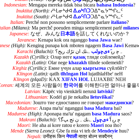
Indonesian:
Mengapa mereka tidak bisa bicara
bahasa Indonesia
?
Inuktitut
(North):
ᓱᒻᒪᓂᒃᑯᐊ
ᐃᓄᒃᑎᑐ
ᑐᐃᓐᓇᔭᙱᓚᑦ
Inuktitut
(South):
ᓱᒻᒪᓂᒃᑯᐊ
ᐃᓄᑦᑎᑐ
ᑐᐃᓐᓇᔭᙱᓚᑦ
Italian:
Perché non possono semplicemente parlare
italiano
?
talian
(Milano):
Ma perchč poeuden minga semplicement parlŕ
milanes
Japanese:
なぜ、みんな
日本語
を話してくれないのか？
Javanese:
Kenapa kok ora nganggo
basa Jawa
wae?
anese
(High):
Kenging punapa kok mboten ngagem
Basa Jawi
Kemaw
Karachi
(Baluchi):
ﮯنك ان ترٌك ربح؟
َءىﭼولب
ﮧﭼ رﭘ
Kazakh
(Cyrillic):
Олар неге
қазақ
тлнде сойлемейд?
Kazakh
(Latin):
Olar nege
khazakh
tilinde soilemeidi?
Kirghiz
(Cyrillic):
Емне үчүн алар
кыргызча
сүйлбйт?
Klingon
(Latin):
qatlh
tlhIngan Hol
lujatlhlaHbe' neH
Klingon
(pIqaD):
KAX
XIFAN HOL
LUJAXBE' NEH
orean:
세계의 모든 사람들이
한국어
를 이해한다면 얼마나 좋을
Latvian:
Kāpēc viņ vienkārši nerunā
latviski
?
Lithuanian:
Kodėl gi jie nekalba
lietuviškai
?
Macedonian:
Зошто тие едноставно не говорат
македонски
?
Madurese:
Arapa ma'ta' nganggui
basa Madura
bai?
Madurese
(High):
Aponapa ma'ta' ngagam
basa Madura
saos?
Makrani
(Baluchi):
ﮯنك ﮧن تج ﭗﮔ؟
َءىﭼول
ﭼ رﭘ آ
Maori:
He aha ai kore ratou e korero
Maori
noa iho?
Mende
(Sierra Leone):
Gbe fa mia vi teh de
Mendeyie
huu?
Nepali:
उनीहरू किन
नेपाली
मात्र बोल्न सक्दैनन्